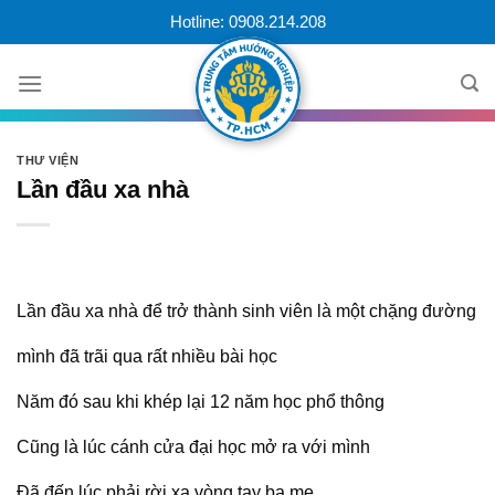
Skip
Hotline: 0908.214.208
to
content
THƯ VIỆN
Lần đầu xa nhà
Lần đầu xa nhà để trở thành sinh viên là một chặng đường
mình đã trãi qua rất nhiều bài học
Năm đó sau khi khép lại 12 năm học phổ thông
Cũng là lúc cánh cửa đại học mở ra với mình
Đã đến lúc phải rời xa vòng tay ba mẹ