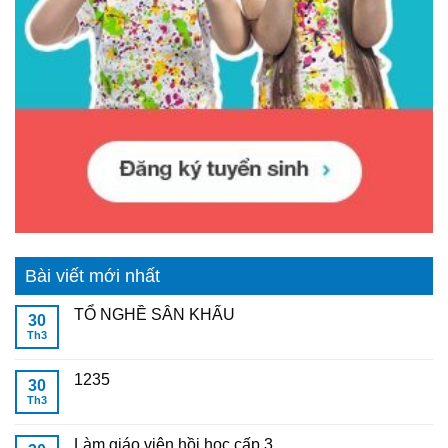
Bài viết mới nhất
TỔ NGHỀ SÂN KHẤU
30
Th3
1235
30
Th3
Làm giáo viên hồi học cấp 3