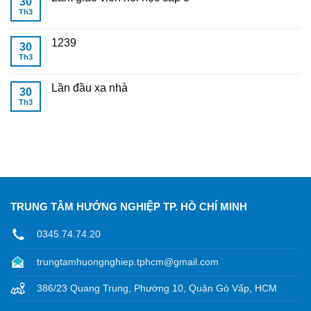
30
Th3
1239
30
Th3
Lần đầu xa nhà
30
Th3
TRUNG TÂM HƯỚNG NGHIỆP TP. HỒ CHÍ MINH
0345.74.74.20
trungtamhuongnghiep.tphcm@gmail.com
386/23 Quang Trung, Phường 10, Quận Gò Vấp, HCM