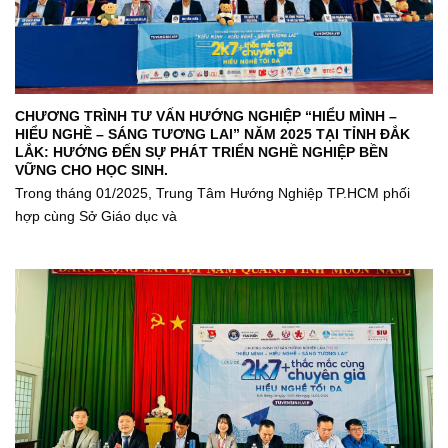
CHƯƠNG TRÌNH TƯ VẤN HƯỚNG NGHIỆP “HIỂU MÌNH –
HIỂU NGHỀ – SÁNG TƯƠNG LAI” NĂM 2025 TẠI TỈNH ĐẮK
LẮK: HƯỚNG ĐẾN SỰ PHÁT TRIỂN NGHỀ NGHIỆP BỀN
VỮNG CHO HỌC SINH.
Trong tháng 01/2025, Trung Tâm Hướng Nghiệp TP.HCM phối
hợp cùng Sở Giáo dục và