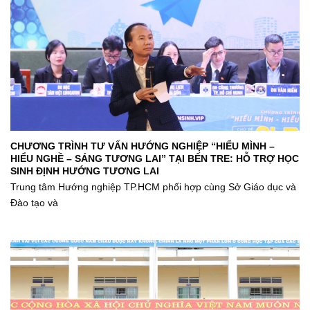
CHƯƠNG TRÌNH TƯ VẤN HƯỚNG NGHIỆP “HIỂU MÌNH –
HIỂU NGHỀ – SÁNG TƯƠNG LAI” TẠI BẾN TRE: HỖ TRỢ HỌC
SINH ĐỊNH HƯỚNG TƯƠNG LAI
Trung tâm Hướng nghiệp TP.HCM phối hợp cùng Sở Giáo dục và
Đào tạo và