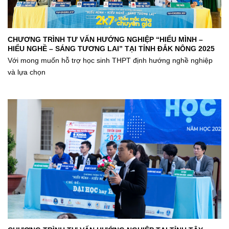
CHƯƠNG TRÌNH TƯ VẤN HƯỚNG NGHIỆP “HIỂU MÌNH –
HIỂU NGHỀ – SÁNG TƯƠNG LAI” TẠI TỈNH ĐẮK NÔNG 2025
Với mong muốn hỗ trợ học sinh THPT định hướng nghề nghiệp
và lựa chọn