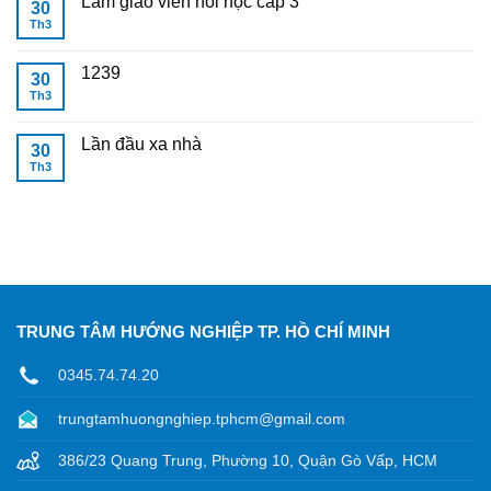
Làm giáo viên hồi học cấp 3
30
Th3
1239
30
Th3
Lần đầu xa nhà
30
Th3
TRUNG TÂM HƯỚNG NGHIỆP TP. HỒ CHÍ MINH
0345.74.74.20
trungtamhuongnghiep.tphcm@gmail.com
386/23 Quang Trung, Phường 10, Quận Gò Vấp, HCM