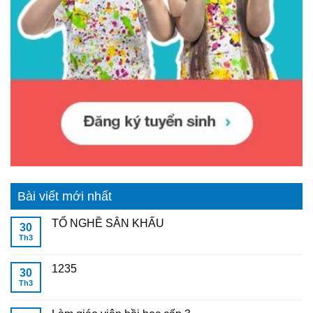
Bài viết mới nhất
TỔ NGHỀ SÂN KHẤU
30
Th3
1235
30
Th3