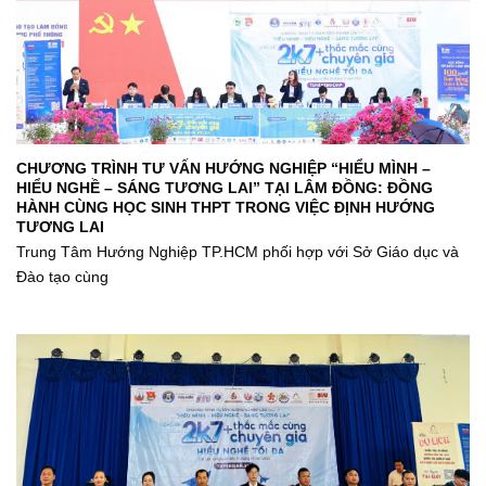
CHƯƠNG TRÌNH TƯ VẤN HƯỚNG NGHIỆP “HIỂU MÌNH –
HIỂU NGHỀ – SÁNG TƯƠNG LAI” TẠI LÂM ĐỒNG: ĐỒNG
HÀNH CÙNG HỌC SINH THPT TRONG VIỆC ĐỊNH HƯỚNG
TƯƠNG LAI
Trung Tâm Hướng Nghiệp TP.HCM phối hợp với Sở Giáo dục và
Đào tạo cùng