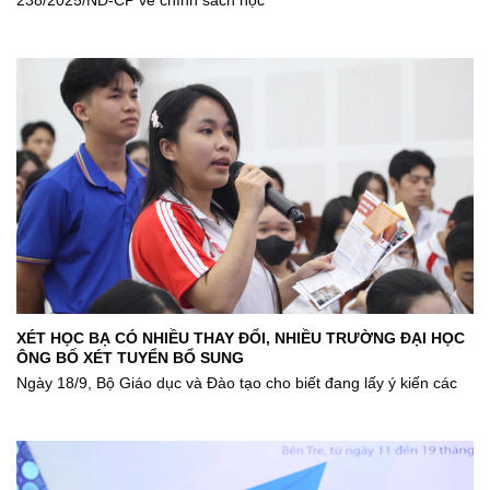
XÉT HỌC BẠ CÓ NHIỀU THAY ĐỔI, NHIỀU TRƯỜNG ĐẠI HỌC
ÔNG BỐ XÉT TUYỂN BỔ SUNG
Ngày 18/9, Bộ Giáo dục và Đào tạo cho biết đang lấy ý kiến các